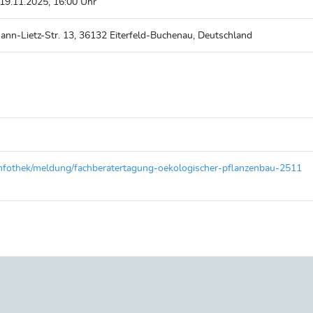
 19.11.2025, 16:00 Uhr
nn-Lietz-Str. 13, 36132 Eiterfeld-Buchenau, Deutschland
/infothek/meldung/fachberatertagung-oekologischer-pflanzenbau-2511