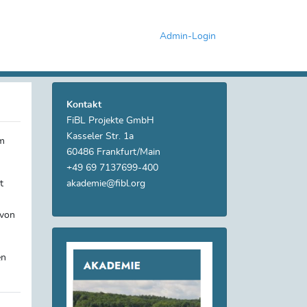
Admin-Login
Kontakt
FiBL Projekte GmbH
Kasseler Str. 1a
um
60486 Frankfurt/Main
+49 69 7137699-400
t
akademie@fibl.org
 von
en